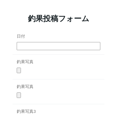
内
容
釣果投稿フォーム
を
ス
キ
ッ
日付
プ
釣果写真
釣果写真
釣果写真3